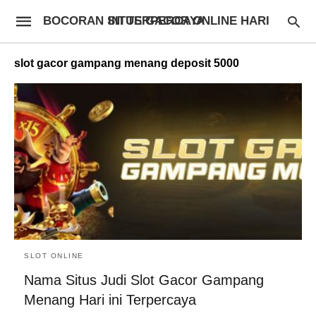
BOCORAN SITUS GACOR ONLINE HARI INI TERPERCAYA
slot gacor gampang menang deposit 5000
SLOT ONLINE
Nama Situs Judi Slot Gacor Gampang
Menang Hari ini Terpercaya