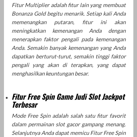
Fitur Multiplier adalah fitur lain yang membuat
Bonanza Gold begitu menarik. Setiap kali Anda
memenangkan putaran, fitur ini akan
meningkatkan kemenangan Anda dengan
menerapkan faktor pengali pada kemenangan
Anda. Semakin banyak kemenangan yang Anda
dapatkan berturut-turut, semakin tinggi faktor
pengali yang akan di terapkan, yang dapat
menghasilkan keuntungan besar.
Fitur Free Spin Game Judi Slot Jackpot
Terbesar
Mode Free Spin adalah salah satu fitur favorit
dalam permainan slot gacor gampang menang.
Selanjutnya Anda dapat memicu Fitur Free Spin