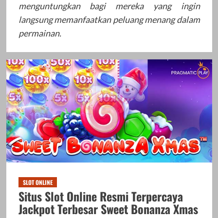
menguntungkan bagi mereka yang ingin
langsung memanfaatkan peluang menang dalam
permainan.
SLOT ONLINE
Situs Slot Online Resmi Terpercaya
Jackpot Terbesar Sweet Bonanza Xmas