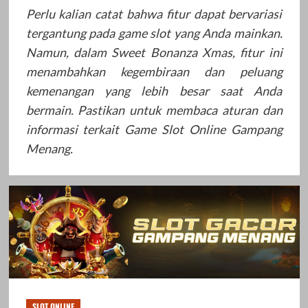
Perlu kalian catat bahwa fitur dapat bervariasi
tergantung pada game slot yang Anda mainkan.
Namun, dalam Sweet Bonanza Xmas, fitur ini
menambahkan kegembiraan dan peluang
kemenangan yang lebih besar saat Anda
bermain. Pastikan untuk membaca aturan dan
informasi terkait Game Slot Online Gampang
Menang.
SLOT ONLINE