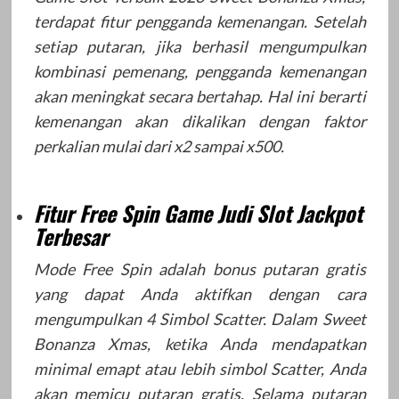
terdapat fitur pengganda kemenangan. Setelah
setiap putaran, jika berhasil mengumpulkan
kombinasi pemenang, pengganda kemenangan
akan meningkat secara bertahap. Hal ini berarti
kemenangan akan dikalikan dengan faktor
perkalian mulai dari x2 sampai x500.
Fitur Free Spin Game Judi Slot Jackpot
Terbesar
Mode Free Spin adalah bonus putaran gratis
yang dapat Anda aktifkan dengan cara
mengumpulkan 4 Simbol Scatter. Dalam Sweet
Bonanza Xmas, ketika Anda mendapatkan
minimal emapt atau lebih simbol Scatter, Anda
akan memicu putaran gratis. Selama putaran