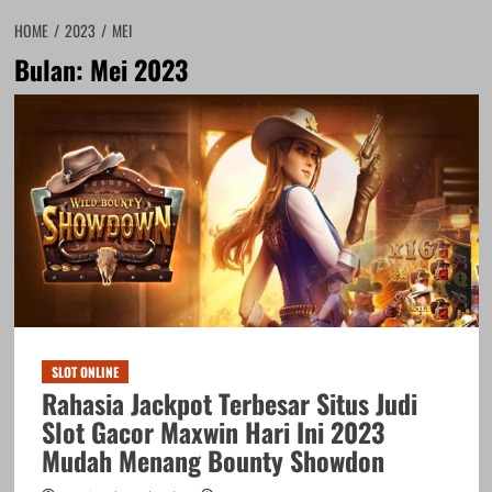
HOME
2023
MEI
Bulan:
Mei 2023
SLOT ONLINE
Rahasia Jackpot Terbesar Situs Judi
Slot Gacor Maxwin Hari Ini 2023
Mudah Menang Bounty Showdon