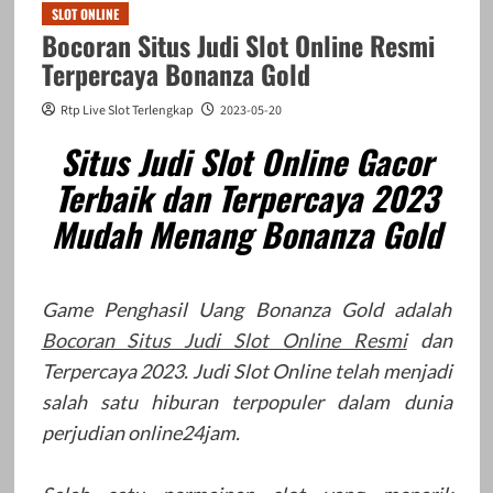
SLOT ONLINE
Bocoran Situs Judi Slot Online Resmi
Terpercaya Bonanza Gold
Rtp Live Slot Terlengkap
2023-05-20
Situs Judi Slot Online Gacor
Terbaik dan Terpercaya 2023
Mudah Menang Bonanza Gold
Game Penghasil Uang Bonanza Gold adalah
Bocoran Situs Judi Slot Online Resmi
dan
Terpercaya 2023. Judi Slot Online telah menjadi
salah satu hiburan terpopuler dalam dunia
perjudian online24jam.