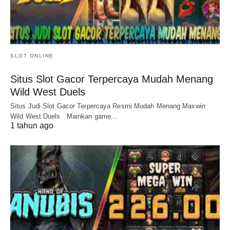
SLOT ONLINE
Situs Slot Gacor Terpercaya Mudah Menang
Wild West Duels
Situs Judi Slot Gacor Terpercaya Resmi Mudah Menang Maxwin
Wild West Duels Mainkan game…
1 tahun ago