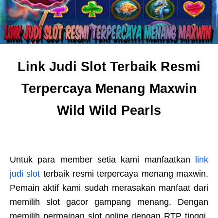
Link Judi Slot Terbaik Resmi
Terpercaya Menang Maxwin
Wild Wild Pearls
Untuk para member setia kami manfaatkan
link
judi slot
terbaik resmi terpercaya menang maxwin.
Pemain aktif kami sudah merasakan manfaat dari
memilih slot gacor gampang menang. Dengan
memilih permainan slot online dengan RTP tinggi,