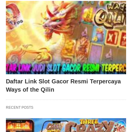
Daftar Link Slot Gacor Resmi Terpercaya
Ways of the Qilin
RECENT POSTS