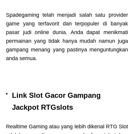
Spadegaming telah menjadi salah satu provider
game yang terfavorit dan terpopuler di banyak
pasar judi online dunia. Anda dapat menikmati
permainan yang tidak hanya mudah namun juga
gampang menang yang pastinya menguntungkan
anda semua.
Link Slot Gacor Gampang
Jackpot RTGslots
Realtime Gaming atau yang lebih dikenal RTG Slot