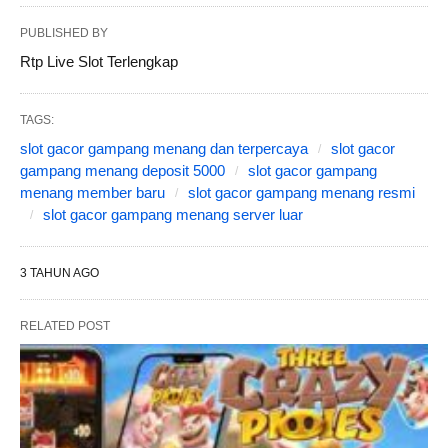
PUBLISHED BY
Rtp Live Slot Terlengkap
TAGS:
slot gacor gampang menang dan terpercaya
slot gacor
gampang menang deposit 5000
slot gacor gampang
menang member baru
slot gacor gampang menang resmi
slot gacor gampang menang server luar
3 TAHUN AGO
RELATED POST