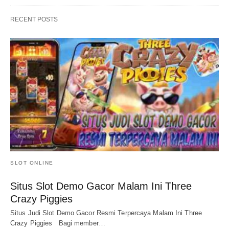
RECENT POSTS
SLOT ONLINE
Situs Slot Demo Gacor Malam Ini Three
Crazy Piggies
Situs Judi Slot Demo Gacor Resmi Terpercaya Malam Ini Three
Crazy Piggies Bagi member…