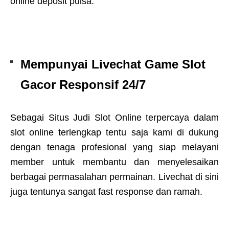
online deposit pulsa.
Mempunyai Livechat Game Slot
Gacor Responsif 24/7
Sebagai Situs Judi Slot Online terpercaya dalam
slot online terlengkap tentu saja kami di dukung
dengan tenaga profesional yang siap melayani
member untuk membantu dan menyelesaikan
berbagai permasalahan permainan. Livechat di sini
juga tentunya sangat fast response dan ramah.