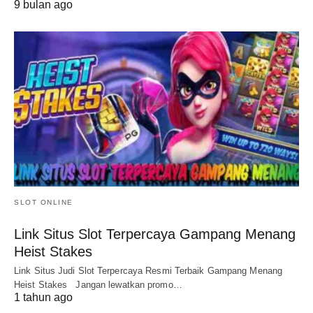
9 bulan ago
SLOT ONLINE
Link Situs Slot Terpercaya Gampang Menang
Heist Stakes
Link Situs Judi Slot Terpercaya Resmi Terbaik Gampang Menang
Heist Stakes Jangan lewatkan promo…
1 tahun ago