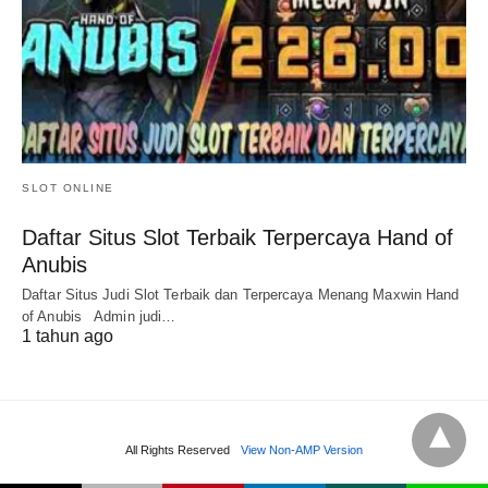
SLOT ONLINE
Daftar Situs Slot Terbaik Terpercaya Hand of
Anubis
Daftar Situs Judi Slot Terbaik dan Terpercaya Menang Maxwin Hand
of Anubis Admin judi…
1 tahun ago
All Rights Reserved
View Non-AMP Version