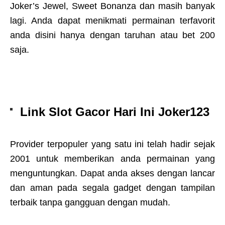
Joker’s Jewel, Sweet Bonanza dan masih banyak
lagi. Anda dapat menikmati permainan terfavorit
anda disini hanya dengan taruhan atau bet 200
saja.
Link Slot Gacor Hari Ini Joker123
Provider terpopuler yang satu ini telah hadir sejak
2001 untuk memberikan anda permainan yang
menguntungkan. Dapat anda akses dengan lancar
dan aman pada segala gadget dengan tampilan
terbaik tanpa gangguan dengan mudah.