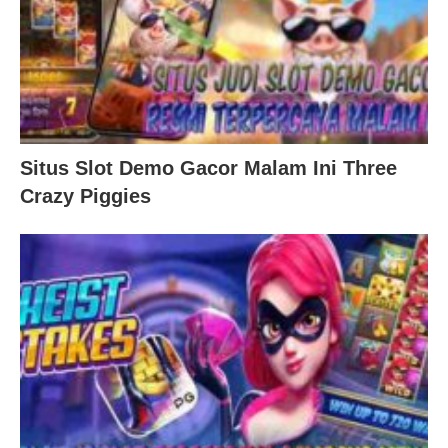
Situs Slot Demo Gacor Malam Ini Three
Crazy Piggies