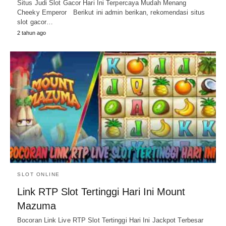
Situs Judi Slot Gacor Hari Ini Terpercaya Mudah Menang
Cheeky Emperor Berikut ini admin berikan, rekomendasi situs
slot gacor…
2 tahun ago
SLOT ONLINE
Link RTP Slot Tertinggi Hari Ini Mount
Mazuma
Bocoran Link Live RTP Slot Tertinggi Hari Ini Jackpot Terbesar