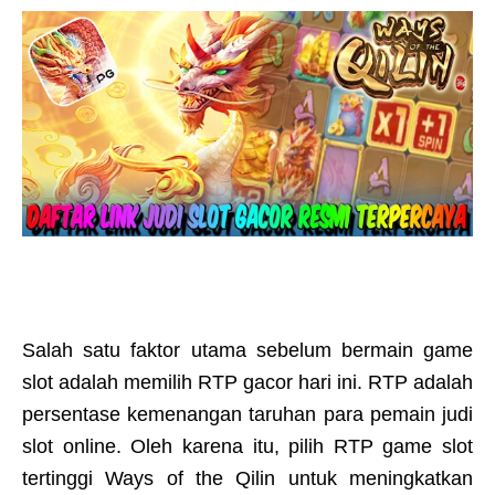
Salah satu faktor utama sebelum bermain game
slot adalah memilih RTP gacor hari ini. RTP adalah
persentase kemenangan taruhan para pemain judi
slot online. Oleh karena itu, pilih RTP game slot
tertinggi Ways of the Qilin untuk meningkatkan