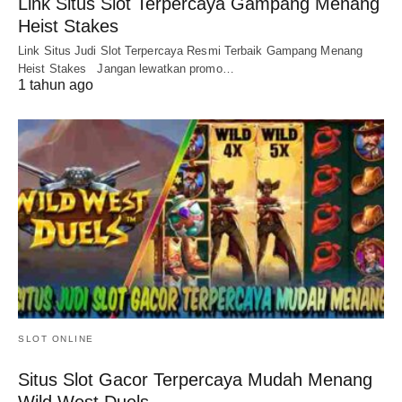
Link Situs Slot Terpercaya Gampang Menang
Heist Stakes
Link Situs Judi Slot Terpercaya Resmi Terbaik Gampang Menang
Heist Stakes Jangan lewatkan promo…
1 tahun ago
SLOT ONLINE
Situs Slot Gacor Terpercaya Mudah Menang