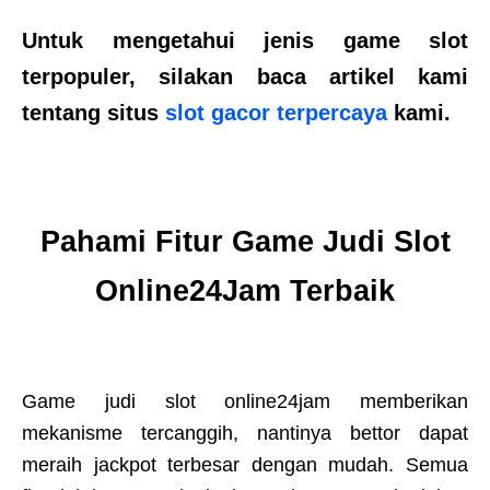
Untuk mengetahui jenis game slot
terpopuler, silakan baca artikel kami
tentang situs
slot gacor terpercaya
kami.
Pahami Fitur Game Judi Slot
Online24Jam Terbaik
Game judi slot online24jam memberikan
mekanisme tercanggih, nantinya bettor dapat
meraih jackpot terbesar dengan mudah. Semua