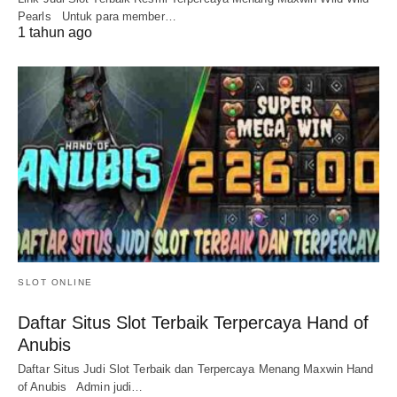
Pearls Untuk para member…
1 tahun ago
SLOT ONLINE
Daftar Situs Slot Terbaik Terpercaya Hand of
Anubis
Daftar Situs Judi Slot Terbaik dan Terpercaya Menang Maxwin Hand
of Anubis Admin judi…