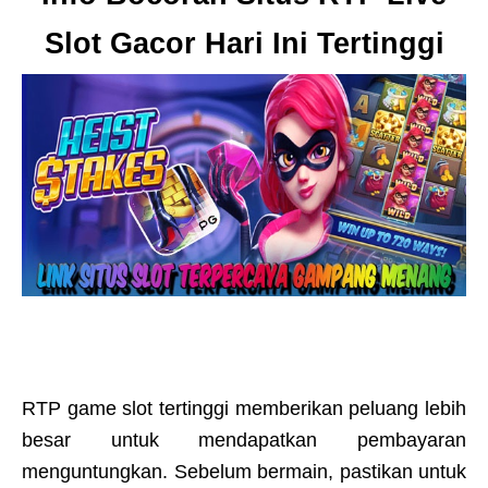
Slot Gacor Hari Ini Tertinggi
RTP game slot tertinggi memberikan peluang lebih
besar untuk mendapatkan pembayaran
menguntungkan. Sebelum bermain, pastikan untuk