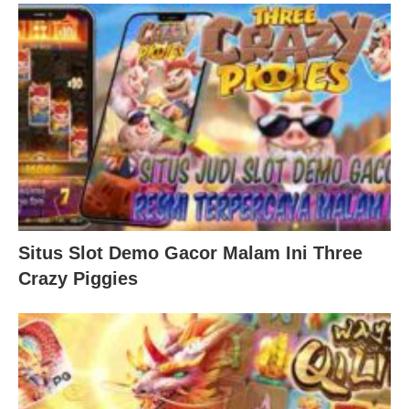
Situs Slot Demo Gacor Malam Ini Three
Crazy Piggies