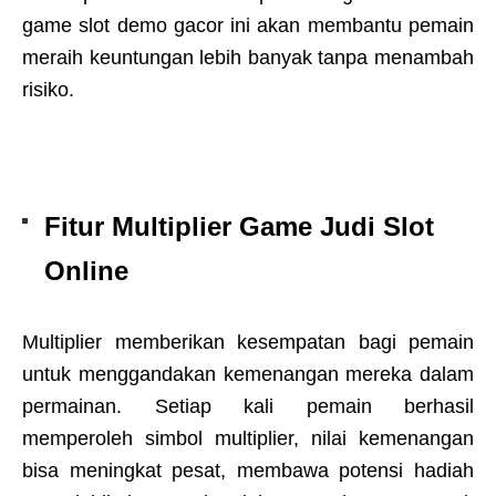
game slot demo gacor ini akan membantu pemain
meraih keuntungan lebih banyak tanpa menambah
risiko.
Fitur Multiplier Game Judi Slot
Online
Multiplier memberikan kesempatan bagi pemain
untuk menggandakan kemenangan mereka dalam
permainan. Setiap kali pemain berhasil
memperoleh simbol multiplier, nilai kemenangan
bisa meningkat pesat, membawa potensi hadiah