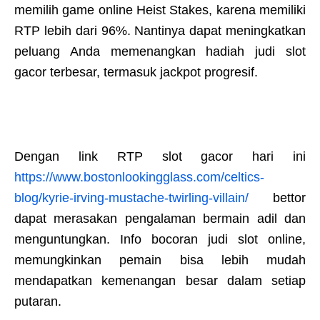
memilih game online Heist Stakes, karena memiliki
RTP lebih dari 96%. Nantinya dapat meningkatkan
peluang Anda memenangkan hadiah judi slot
gacor terbesar, termasuk jackpot progresif.
Dengan link RTP slot gacor hari ini
https://www.bostonlookingglass.com/celtics-
blog/kyrie-irving-mustache-twirling-villain/
bettor
dapat merasakan pengalaman bermain adil dan
menguntungkan. Info bocoran judi slot online,
memungkinkan pemain bisa lebih mudah
mendapatkan kemenangan besar dalam setiap
putaran.