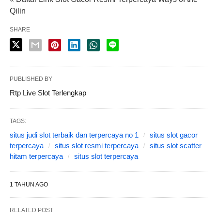
Qilin
SHARE
PUBLISHED BY
Rtp Live Slot Terlengkap
TAGS:
situs judi slot terbaik dan terpercaya no 1
situs slot gacor
terpercaya
situs slot resmi terpercaya
situs slot scatter
hitam terpercaya
situs slot terpercaya
1 TAHUN AGO
RELATED POST