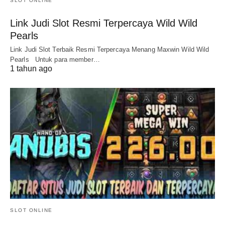
SLOT ONLINE
Link Judi Slot Resmi Terpercaya Wild Wild
Pearls
Link Judi Slot Terbaik Resmi Terpercaya Menang Maxwin Wild Wild
Pearls Untuk para member…
1 tahun ago
SLOT ONLINE