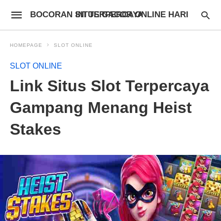
BOCORAN SITUS GACOR ONLINE HARI INI TERPERCAYA
HOMEPAGE
SLOT ONLINE
SLOT ONLINE
Link Situs Slot Terpercaya
Gampang Menang Heist
Stakes