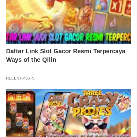
Daftar Link Slot Gacor Resmi Terpercaya
Ways of the Qilin
RECENT POSTS