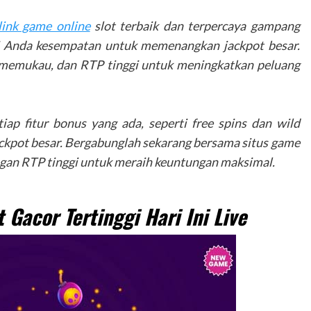
link game online
slot terbaik dan terpercaya gampang
 Anda kesempatan untuk memenangkan jackpot besar.
is memukau, dan RTP tinggi untuk meningkatkan peluang
ap fitur bonus yang ada, seperti free spins dan wild
kpot besar. Bergabunglah sekarang bersama situs game
ngan RTP tinggi untuk meraih keuntungan maksimal.
 Gacor Tertinggi Hari Ini Live