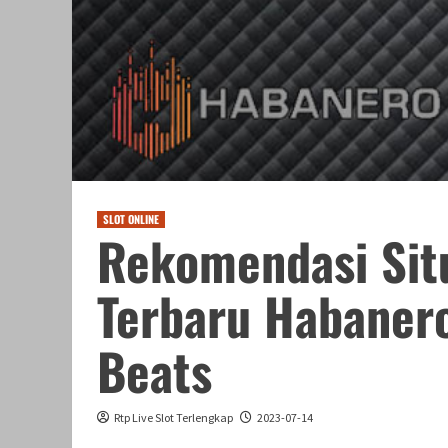
SLOT ONLINE
Rekomendasi Sit
Terbaru Habanero
Beats
Rtp Live Slot Terlengkap
2023-07-14