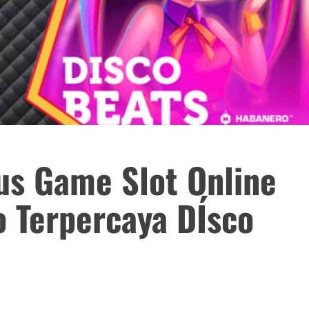
us Game Slot Online
 Terpercaya DÍsco