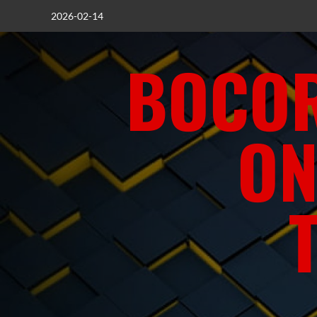
Skip
2026-02-14
to
content
BOCOR
ON