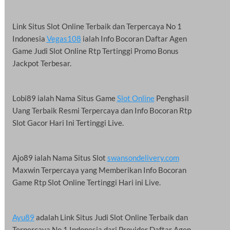
Link Situs Slot Online Terbaik dan Terpercaya No 1
Indonesia
Vegas108
ialah Info Bocoran Daftar Agen
Game Judi Slot Online Rtp Tertinggi Promo Bonus
Jackpot Terbesar.
Lobi89 ialah Nama Situs Game
Slot Online
Penghasil
Uang Terbaik Resmi Terpercaya dan Info Bocoran Rtp
Slot Gacor Hari Ini Tertinggi Live.
Ajo89 ialah Nama Situs Slot
swansondelivery.com
Maxwin Terpercaya yang Memberikan Info Bocoran
Game Rtp Slot Online Tertinggi Hari ini Live.
Ayu89
adalah Link Situs Judi Slot Online Terbaik dan
Terpercaya No 1 Indonesia dari Provider Daftar Agen