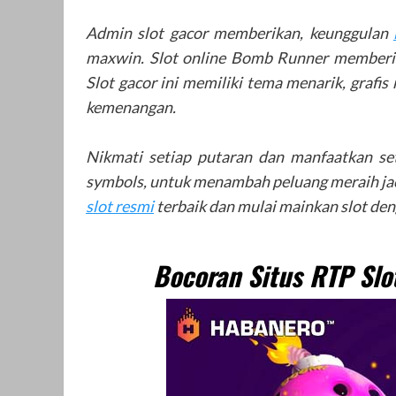
Admin slot gacor memberikan, keunggulan
maxwin. Slot online Bomb Runner memberi
Slot gacor ini memiliki tema menarik, graf
kemenangan.
Nikmati setiap putaran dan manfaatkan seti
symbols, untuk menambah peluang meraih jac
slot resmi
terbaik dan mulai mainkan slot de
Bocoran Situs RTP Slot