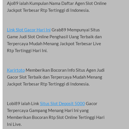
Ajo89 ialah Kumpulan Nama Daftar Agen Slot Online
Jackpot Terbesar Rtp Tertinggi di Indonesia.
Link Slot Gacor Hari Ini
Grab89 Mempunyai Situs
Game Judi Slot Online Penghasil Uang Terbaik dan
Terpercaya Mudah Menang Jackpot Terbesar Live
Rtp Tertinggi Hari Ini.
Karirtoto
Memberikan Bocoran Info Situs Agen Judi
Gacor Slot Terbaik dan Terpercaya Mudah Menang
Jackpot Terbesar Rtp Tertinggi di Indonesia.
Lobi89 ialah Link
Situs Slot Deposit 5000
Gacor
Terpercaya Gampang Menang Hari Ini yang
Memberikan Bocoran Rtp Slot Online Tertinggi Hari
Ini Live.