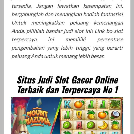
tersedia. Jangan lewatkan kesempatan ini,
bergabunglah dan menangkan hadiah fantastis!
Untuk meningkatkan peluang kemenangan
Anda, pilihlah bandar judi slot ini! Link bo slot
terpercaya ini memiliki persentase
pengembalian yang lebih tinggi, yang berarti
peluang Anda untuk menang lebih besar.
Situs Judi Slot Gacor Online
Terbaik dan Terpercaya No 1