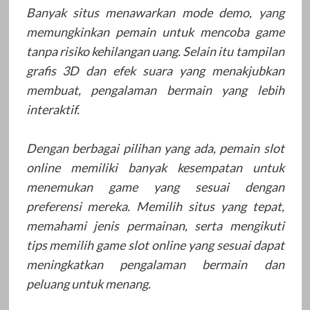
Banyak situs menawarkan mode demo, yang
memungkinkan pemain untuk mencoba game
tanpa risiko kehilangan uang. Selain itu tampilan
grafis 3D dan efek suara yang menakjubkan
membuat, pengalaman bermain yang lebih
interaktif.
Dengan berbagai pilihan yang ada, pemain slot
online memiliki banyak kesempatan untuk
menemukan game yang sesuai dengan
preferensi mereka. Memilih situs yang tepat,
memahami jenis permainan, serta mengikuti
tips memilih game slot online yang sesuai dapat
meningkatkan pengalaman bermain dan
peluang untuk menang.