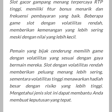
Slot gacor gampang menang terpercaya RTP
tinggi, memiliki fitur bonus menarik dan
frekuensi pembayaran yang baik. Beberapa
game slot dengan volatilitas rendah,
memberikan kemenangan yang lebih sering
meski dengan nilai yang lebih kecil.
Pemain yang bijak cenderung memilih game
dengan volatilitas yang sesuai dengan gaya
bermain mereka. Slot dengan volatilitas rendah
memberikan peluang menang lebih sering,
sementara volatilitas tinggi menawarkan hadiah
besar dengan risiko yang lebih tinggi.
Mengetahui jenis slot ini dapat membantu Anda
membuat keputusan yang tepat.