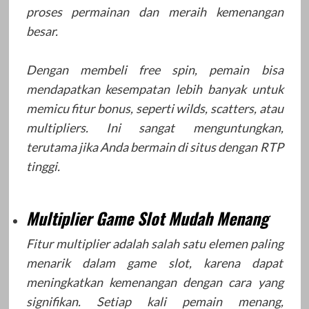
proses permainan dan meraih kemenangan
besar.
Dengan membeli free spin, pemain bisa
mendapatkan kesempatan lebih banyak untuk
memicu fitur bonus, seperti wilds, scatters, atau
multipliers. Ini sangat menguntungkan,
terutama jika Anda bermain di situs dengan RTP
tinggi.
Multiplier Game Slot Mudah Menang
Fitur multiplier adalah salah satu elemen paling
menarik dalam game slot, karena dapat
meningkatkan kemenangan dengan cara yang
signifikan. Setiap kali pemain menang,