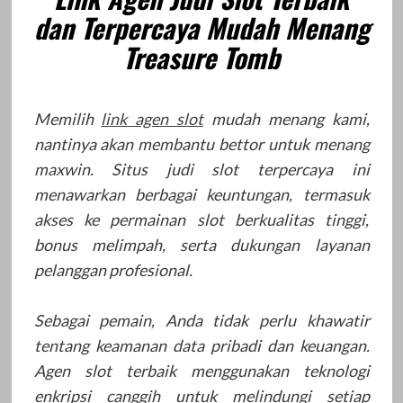
dan Terpercaya Mudah Menang
Treasure Tomb
Memilih
link agen slot
mudah menang kami,
nantinya akan membantu bettor untuk menang
maxwin. Situs judi slot terpercaya ini
menawarkan berbagai keuntungan, termasuk
akses ke permainan slot berkualitas tinggi,
bonus melimpah, serta dukungan layanan
pelanggan profesional.
Sebagai pemain, Anda tidak perlu khawatir
tentang keamanan data pribadi dan keuangan.
Agen slot terbaik menggunakan teknologi
enkripsi canggih untuk melindungi setiap