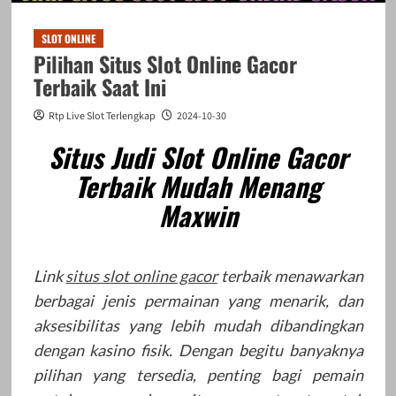
SLOT ONLINE
Pilihan Situs Slot Online Gacor
Terbaik Saat Ini
Rtp Live Slot Terlengkap
2024-10-30
Situs Judi Slot Online Gacor
Terbaik Mudah Menang
Maxwin
Link
situs slot online gacor
terbaik menawarkan
berbagai jenis permainan yang menarik, dan
aksesibilitas yang lebih mudah dibandingkan
dengan kasino fisik. Dengan begitu banyaknya
pilihan yang tersedia, penting bagi pemain