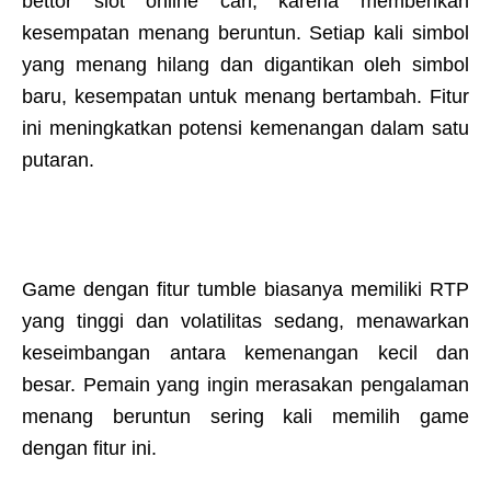
bettor slot online cari, karena memberikan
kesempatan menang beruntun. Setiap kali simbol
yang menang hilang dan digantikan oleh simbol
baru, kesempatan untuk menang bertambah. Fitur
ini meningkatkan potensi kemenangan dalam satu
putaran.
Game dengan fitur tumble biasanya memiliki RTP
yang tinggi dan volatilitas sedang, menawarkan
keseimbangan antara kemenangan kecil dan
besar. Pemain yang ingin merasakan pengalaman
menang beruntun sering kali memilih game
dengan fitur ini.