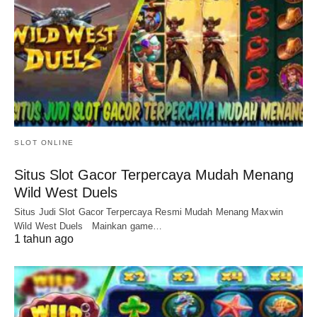
SLOT ONLINE
Situs Slot Gacor Terpercaya Mudah Menang
Wild West Duels
Situs Judi Slot Gacor Terpercaya Resmi Mudah Menang Maxwin
Wild West Duels Mainkan game…
1 tahun ago