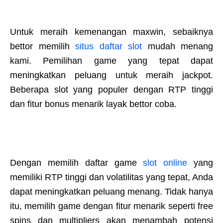
Untuk meraih kemenangan maxwin, sebaiknya
bettor memilih
situs daftar slot
mudah menang
kami. Pemilihan game yang tepat dapat
meningkatkan peluang untuk meraih jackpot.
Beberapa slot yang populer dengan RTP tinggi
dan fitur bonus menarik layak bettor coba.
Dengan memilih daftar game
slot online
yang
memiliki RTP tinggi dan volatilitas yang tepat, Anda
dapat meningkatkan peluang menang. Tidak hanya
itu, memilih game dengan fitur menarik seperti free
spins dan multipliers akan menambah potensi