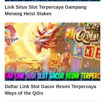
Link Situs Slot Terpercaya Gampang
Menang Heist Stakes
Daftar Link Slot Gacor Resmi Terpercaya
Ways of the Qilin