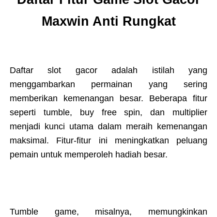
Maxwin Anti Rungkat
Daftar slot gacor adalah istilah yang
menggambarkan permainan yang sering
memberikan kemenangan besar. Beberapa fitur
seperti tumble, buy free spin, dan multiplier
menjadi kunci utama dalam meraih kemenangan
maksimal. Fitur-fitur ini meningkatkan peluang
pemain untuk memperoleh hadiah besar.
Tumble game, misalnya, memungkinkan