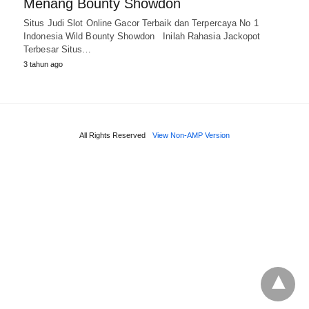
Menang Bounty Showdon
Situs Judi Slot Online Gacor Terbaik dan Terpercaya No 1
Indonesia Wild Bounty Showdon Inilah Rahasia Jackopot
Terbesar Situs…
3 tahun ago
All Rights Reserved
View Non-AMP Version