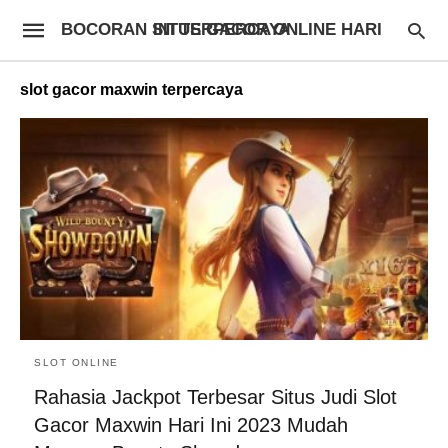
BOCORAN SITUS GACOR ONLINE HARI INI TERPERCAYA
slot gacor maxwin terpercaya
SLOT ONLINE
Rahasia Jackpot Terbesar Situs Judi Slot
Gacor Maxwin Hari Ini 2023 Mudah