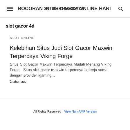
BOCORAN SITUS GACOR ONLINE HARI INI TERPERCAYA
slot gacor 4d
SLOT ONLINE
Kelebihan Situs Judi Slot Gacor Maxwin
Terpercaya Viking Forge
Situs Slot Gacor Maxwin Terpercaya Mudah Menang Viking
Forge Situs slot gacor maxwin terpercaya bekerja sama
dengan provider igaming…
2 tahun ago
All Rights Reserved
View Non-AMP Version