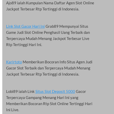
Ajo89 ialah Kumpulan Nama Daftar Agen Slot Online
Jackpot Terbesar Rtp Tertinggi di Indonesia.
Link Slot Gacor Hari Ini
Grab89 Mempunyai Situs
Game Judi Slot Online Penghasil Uang Terbaik dan
Terpercaya Mudah Menang Jackpot Terbesar Live
Rtp Tertinggi Hari Ini.
Karirtoto
Memberikan Bocoran Info Situs Agen Judi
Gacor Slot Terbaik dan Terpercaya Mudah Menang
Jackpot Terbesar Rtp Tertinggi di Indonesia.
Lobi89 ialah Link
Situs Slot Deposit 5000
Gacor
Terpercaya Gampang Menang Hari Ini yang
Memberikan Bocoran Rtp Slot Online Tertinggi Hari
Ini Live.