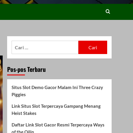
Cari
untuk:
Pos-pos Terbaru
Situs Slot Demo Gacor Malam Ini Three Crazy
Piggies
Link Situs Slot Terpercaya Gampang Menang
Heist Stakes
Daftar Link Slot Gacor Resmi Terpercaya Ways
of the Qilin