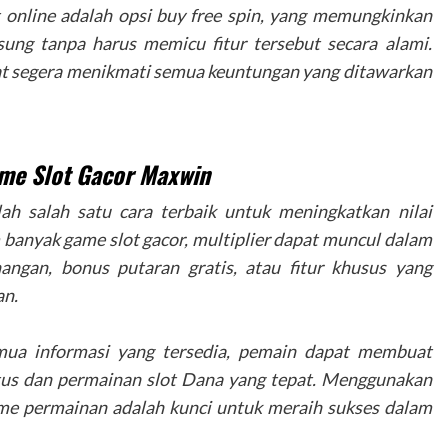
t online adalah opsi buy free spin, yang memungkinkan
ung tanpa harus memicu fitur tersebut secara alami.
at segera menikmati semua keuntungan yang ditawarkan
ame Slot Gacor Maxwin
lah salah satu cara terbaik untuk meningkatkan nilai
banyak game slot gacor, multiplier dapat muncul dalam
angan, bonus putaran gratis, atau fitur khusus yang
an.
a informasi yang tersedia, pemain dapat membuat
itus dan permainan slot Dana yang tepat. Menggunakan
me permainan adalah kunci untuk meraih sukses dalam