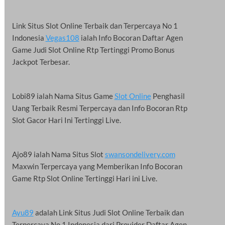
Link Situs Slot Online Terbaik dan Terpercaya No 1
Indonesia
Vegas108
ialah Info Bocoran Daftar Agen
Game Judi Slot Online Rtp Tertinggi Promo Bonus
Jackpot Terbesar.
Lobi89 ialah Nama Situs Game
Slot Online
Penghasil
Uang Terbaik Resmi Terpercaya dan Info Bocoran Rtp
Slot Gacor Hari Ini Tertinggi Live.
Ajo89 ialah Nama Situs Slot
swansondelivery.com
Maxwin Terpercaya yang Memberikan Info Bocoran
Game Rtp Slot Online Tertinggi Hari ini Live.
Ayu89
adalah Link Situs Judi Slot Online Terbaik dan
Terpercaya No 1 Indonesia dari Provider Daftar Agen