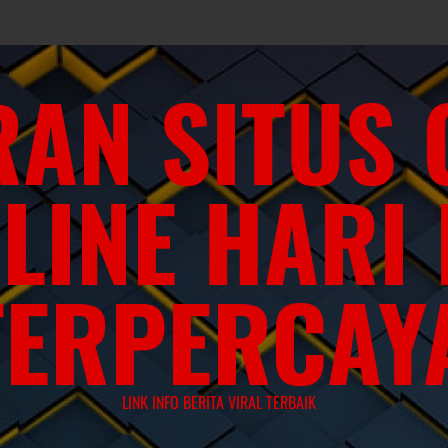
AN SITUS
LINE HARI 
TERPERCAY
LINK INFO BERITA VIRAL TERBAIK