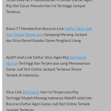
Rtp Slot Gacor Maxwin Hari Ini Tertinggi Jackpot
Terbesar.
Bakar77 Memberikan Bocoran Link
Daftar Situs Judi
Slot Online Terpercaya
Gampang Menang Jackpot
dan Situs Resmi Bandar Game Penghasil Uang.
Ajo89 ialah Link Daftar Situs Agen Rtp
Slot Gacor
Hari Ini
Tertinggi dan Terpercaya yang Menawarkan
Game Judi Slot Online Jackpot Terbesar Resmi
Terbaik di Indonesia.
Situs Link
Slot Gacor
Hari Ini Terpercaya Rtp
Tertinggi Mudah Menang Indonesia Wak89 ialah Info
Bocoran Daftar Agen Game Judi Slot Online Terbaik
Jackpot Terbesar.