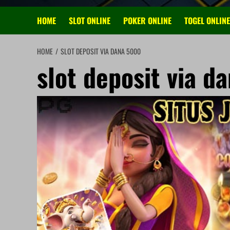
HOME
SLOT ONLINE
POKER ONLINE
TOGEL ONLINE
HOME
SLOT DEPOSIT VIA DANA 5000
slot deposit via d