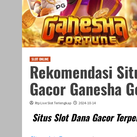
SLOT ONLINE
Rekomendasi Situ
Gacor Ganesha G
Rtp Live Slot Terlengkap
2024-10-14
Situs Slot Dana Gacor Ter