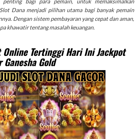
 penting bagi para pemain, untuk memaksimalkan
Slot Dana menjadi pilihan utama bagi banyak pemain
nnya. Dengan sistem pembayaran yang cepat dan aman,
npa khawatir tentang masalah keuangan.
 Online Tertinggi Hari Ini Jackpot
r Ganesha Gold