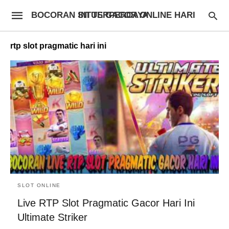
BOCORAN SITUS GACOR ONLINE HARI INI TERPERCAYA
rtp slot pragmatic hari ini
SLOT ONLINE
Live RTP Slot Pragmatic Gacor Hari Ini
Ultimate Striker