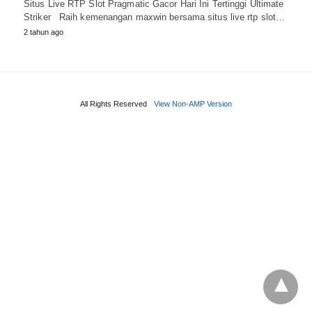
Situs Live RTP Slot Pragmatic Gacor Hari Ini Tertinggi Ultimate
Striker Raih kemenangan maxwin bersama situs live rtp slot…
2 tahun ago
All Rights Reserved
View Non-AMP Version