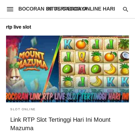
BOCORAN SITUS GACOR ONLINE HARI INI TERPERCAYA
rtp live slot
SLOT ONLINE
Link RTP Slot Tertinggi Hari Ini Mount
Mazuma