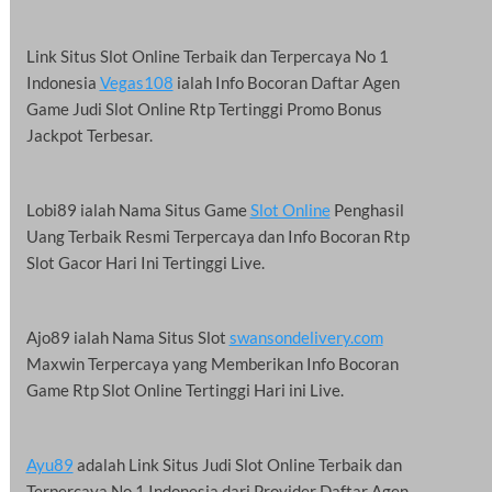
Link Situs Slot Online Terbaik dan Terpercaya No 1
Indonesia
Vegas108
ialah Info Bocoran Daftar Agen
Game Judi Slot Online Rtp Tertinggi Promo Bonus
Jackpot Terbesar.
Lobi89 ialah Nama Situs Game
Slot Online
Penghasil
Uang Terbaik Resmi Terpercaya dan Info Bocoran Rtp
Slot Gacor Hari Ini Tertinggi Live.
Ajo89 ialah Nama Situs Slot
swansondelivery.com
Maxwin Terpercaya yang Memberikan Info Bocoran
Game Rtp Slot Online Tertinggi Hari ini Live.
Ayu89
adalah Link Situs Judi Slot Online Terbaik dan
Terpercaya No 1 Indonesia dari Provider Daftar Agen