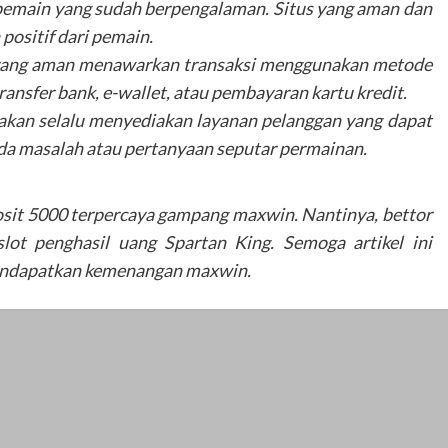
pemain yang sudah berpengalaman. Situs yang aman dan
positif dari pemain.
 yang aman menawarkan transaksi menggunakan metode
transfer bank, e-wallet, atau pembayaran kartu kredit.
akan selalu menyediakan layanan pelanggan yang dapat
da masalah atau pertanyaan seputar permainan.
posit 5000 terpercaya gampang maxwin. Nantinya, bettor
lot penghasil uang Spartan King. Semoga artikel ini
endapatkan kemenangan maxwin.