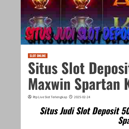
SLOT ONLINE
Situs Slot Depo
Maxwin Spartan 
Rtp Live Slot Terlengkap
2025-02-24
Situs Judi Slot Deposit
Sp