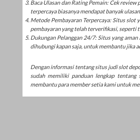
Baca Ulasan dan Rating Pemain: Cek review 
terpercaya biasanya mendapat banyak ulasan 
Metode Pembayaran Terpercaya: Situs slot
pembayaran yang telah terverifikasi, seperti 
Dukungan Pelanggan 24/7: Situs yang aman 
dihubungi kapan saja, untuk membantu jika a
Dengan informasi tentang situs judi slot de
sudah memiliki panduan lengkap tentang s
membantu para member setia kami untuk m