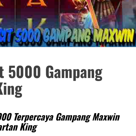
sit 5000 Gampang
King
 5000 Terpercaya Gampang Maxwin
artan King