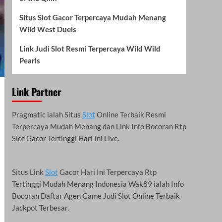
Situs Slot Gacor Terpercaya Mudah Menang
Wild West Duels
Link Judi Slot Resmi Terpercaya Wild Wild
Pearls
Link Partner
Pragmatic ialah Situs
Slot
Online Terbaik Resmi
Terpercaya Mudah Menang dan Link Info Bocoran Rtp
Slot Gacor Tertinggi Hari Ini Live.
Situs Link
Slot
Gacor Hari Ini Terpercaya Rtp
Tertinggi Mudah Menang Indonesia Wak89 ialah Info
Bocoran Daftar Agen Game Judi Slot Online Terbaik
Jackpot Terbesar.