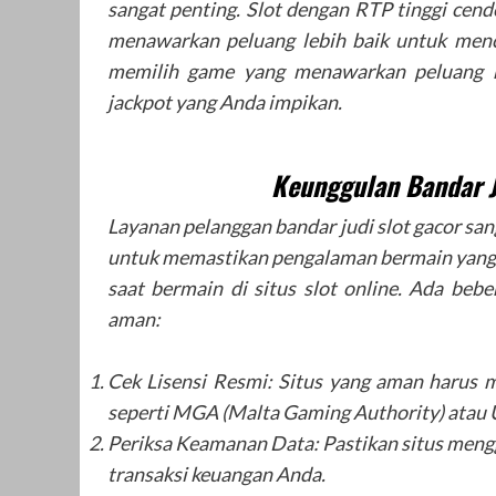
sangat penting. Slot dengan RTP tinggi cen
menawarkan peluang lebih baik untuk menc
memilih game yang menawarkan peluang m
jackpot yang Anda impikan.
Keunggulan Bandar J
Layanan pelanggan bandar judi slot gacor sang
untuk memastikan pengalaman bermain yang l
saat bermain di situs slot online. Ada be
aman:
Cek Lisensi Resmi: Situs yang aman harus me
seperti MGA (Malta Gaming Authority) atau
Periksa Keamanan Data: Pastikan situs mengg
transaksi keuangan Anda.