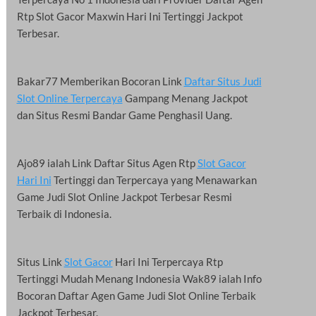
Rtp Slot Gacor Maxwin Hari Ini Tertinggi Jackpot
Terbesar.
Bakar77 Memberikan Bocoran Link
Daftar Situs Judi
Slot Online Terpercaya
Gampang Menang Jackpot
dan Situs Resmi Bandar Game Penghasil Uang.
Ajo89 ialah Link Daftar Situs Agen Rtp
Slot Gacor
Hari Ini
Tertinggi dan Terpercaya yang Menawarkan
Game Judi Slot Online Jackpot Terbesar Resmi
Terbaik di Indonesia.
Situs Link
Slot Gacor
Hari Ini Terpercaya Rtp
Tertinggi Mudah Menang Indonesia Wak89 ialah Info
Bocoran Daftar Agen Game Judi Slot Online Terbaik
Jackpot Terbesar.