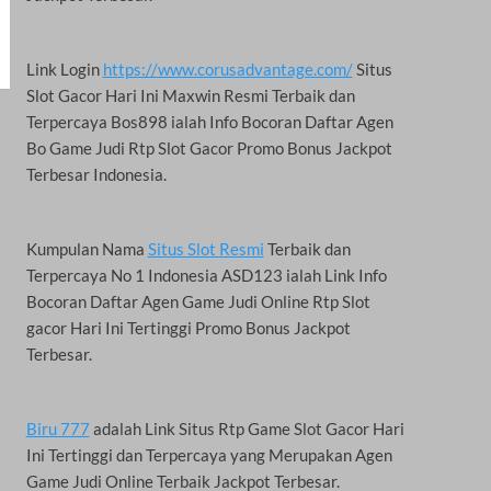
Link Login
https://www.corusadvantage.com/
Situs
Slot Gacor Hari Ini Maxwin Resmi Terbaik dan
Terpercaya Bos898 ialah Info Bocoran Daftar Agen
Bo Game Judi Rtp Slot Gacor Promo Bonus Jackpot
Terbesar Indonesia.
Kumpulan Nama
Situs Slot Resmi
Terbaik dan
Terpercaya No 1 Indonesia ASD123 ialah Link Info
Bocoran Daftar Agen Game Judi Online Rtp Slot
gacor Hari Ini Tertinggi Promo Bonus Jackpot
Terbesar.
Biru 777
adalah Link Situs Rtp Game Slot Gacor Hari
Ini Tertinggi dan Terpercaya yang Merupakan Agen
Game Judi Online Terbaik Jackpot Terbesar.