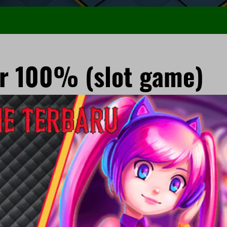
r 100% (slot game)