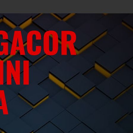
 GACOR
INI
A