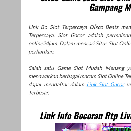
Gampang Me
Link Bo Slot Terpercaya DÍsco Beats me
Terpercaya. Slot Gacor adalah permainan
online24jam. Dalam mencari Situs Slot Onlin
perhatikan.
Salah satu Game Slot Mudah Menang yang
menawarkan berbagai macam Slot Online Terp
dapat mendaftar dalam
Link Slot Gacor
un
Terbesar.
Link Info Bocoran Rtp Li