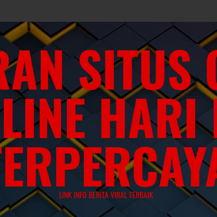
AN SITUS
LINE HARI 
TERPERCAY
LINK INFO BERITA VIRAL TERBAIK