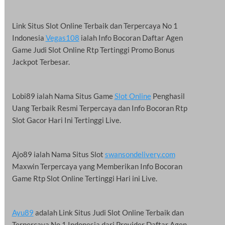
Link Situs Slot Online Terbaik dan Terpercaya No 1
Indonesia
Vegas108
ialah Info Bocoran Daftar Agen
Game Judi Slot Online Rtp Tertinggi Promo Bonus
Jackpot Terbesar.
Lobi89 ialah Nama Situs Game
Slot Online
Penghasil
Uang Terbaik Resmi Terpercaya dan Info Bocoran Rtp
Slot Gacor Hari Ini Tertinggi Live.
Ajo89 ialah Nama Situs Slot
swansondelivery.com
Maxwin Terpercaya yang Memberikan Info Bocoran
Game Rtp Slot Online Tertinggi Hari ini Live.
Ayu89
adalah Link Situs Judi Slot Online Terbaik dan
Terpercaya No 1 Indonesia dari Provider Daftar Agen