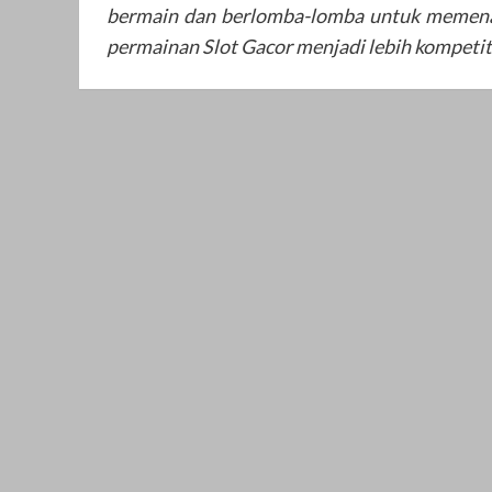
bermain dan berlomba-lomba untuk memenan
permainan Slot Gacor menjadi lebih kompeti