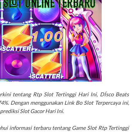
kini tentang Rtp Slot Tertinggi Hari Ini, DÍsco Beats
74%. Dengan menggunakan Link Bo Slot Terpercaya ini,
rediksi Slot Gacor Hari Ini.
ui informasi terbaru tentang Game Slot Rtp Tertinggi