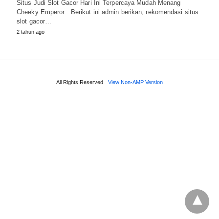
Situs Judi Slot Gacor Hari Ini Terpercaya Mudah Menang
Cheeky Emperor Berikut ini admin berikan, rekomendasi situs
slot gacor…
2 tahun ago
All Rights Reserved
View Non-AMP Version