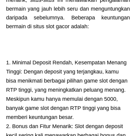
menarik, situs-situs ini menawarkan pengalaman
bermain yang jauh lebih seru dan menguntungkan
daripada sebelumnya. Beberapa keuntungan
bermain di situs slot gacor adalah:
Minimal Deposit Rendah, Kesempatan Menang
Tinggi: Dengan deposit yang terjangkau, kamu
bisa menikmati berbagai pilihan game slot dengan
RTP tinggi, yang meningkatkan peluang menang.
Meskipun kamu hanya memulai dengan 5000,
banyak game slot dengan RTP tinggi yang bisa
memberi keuntungan besar.
Bonus dan Fitur Menarik: Slot dengan deposit
kecil sering kali menawarkan berbagai bonus dan