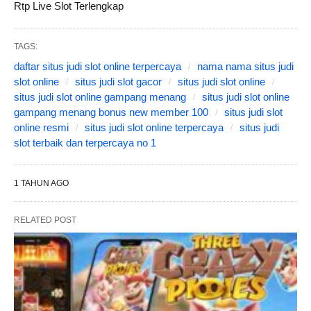
Rtp Live Slot Terlengkap
TAGS:
daftar situs judi slot online terpercaya
nama nama situs judi
slot online
situs judi slot gacor
situs judi slot online
situs judi slot online gampang menang
situs judi slot online
gampang menang bonus new member 100
situs judi slot
online resmi
situs judi slot online terpercaya
situs judi
slot terbaik dan terpercaya no 1
1 TAHUN AGO
RELATED POST