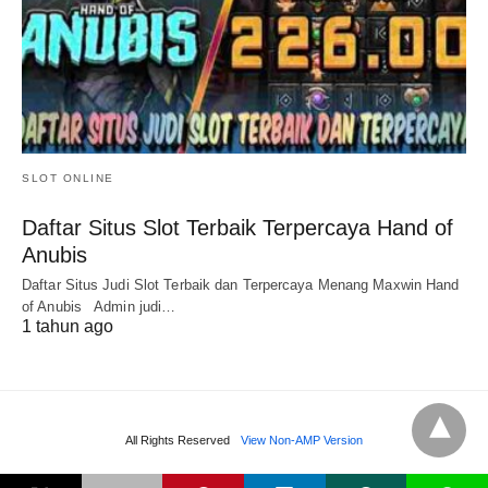
SLOT ONLINE
Daftar Situs Slot Terbaik Terpercaya Hand of
Anubis
Daftar Situs Judi Slot Terbaik dan Terpercaya Menang Maxwin Hand
of Anubis Admin judi…
1 tahun ago
All Rights Reserved
View Non-AMP Version