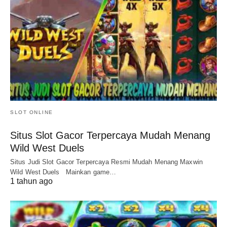
SLOT ONLINE
Situs Slot Gacor Terpercaya Mudah Menang
Wild West Duels
Situs Judi Slot Gacor Terpercaya Resmi Mudah Menang Maxwin
Wild West Duels Mainkan game…
1 tahun ago