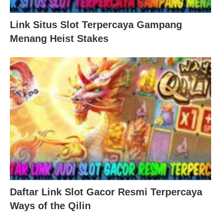
Link Situs Slot Terpercaya Gampang
Menang Heist Stakes
Daftar Link Slot Gacor Resmi Terpercaya
Ways of the Qilin