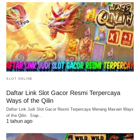
SLOT ONLINE
Daftar Link Slot Gacor Resmi Terpercaya
Ways of the Qilin
Daftar Link Judi Slot Gacor Resmi Terpercaya Menang Maxwin Ways
of the Qilin Siap…
1 tahun ago